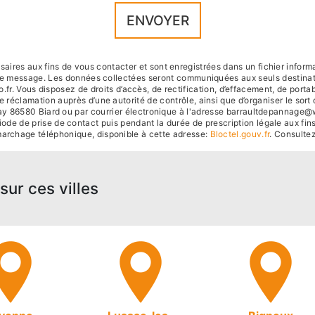
ENVOYER
res aux fins de vous contacter et sont enregistrées dans un fichier informat
otre message. Les données collectées seront communiquées aux seuls destinat
ous disposez de droits d’accès, de rectification, d’effacement, de portabilit
e réclamation auprès d’une autorité de contrôle, ainsi que d’organiser le s
ay 86580 Biard ou par courrier électronique à l'adresse barraultdepannage@wa
 de prise de contact puis pendant la durée de prescription légale aux fins
démarchage téléphonique, disponible à cette adresse:
Bloctel.gouv.fr
. Consultez
sur ces villes