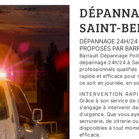
DÉPANNAG
SAINT-BE
DÉPANNAGE 24H/24 À
PROPOSÉS PAR BAR
Barrault Dépannage Poiti
dépannage 24h/24 à Sain
professionnels qualifiés 
rapide et efficace pour
ce soit en journée, en s
INTERVENTION RAPI
Grâce à son service de 
s'engage à intervenir da
d'urgence. Que vous aye
serrurerie, de vitrerie o
disponibles à tout mome
efficace.