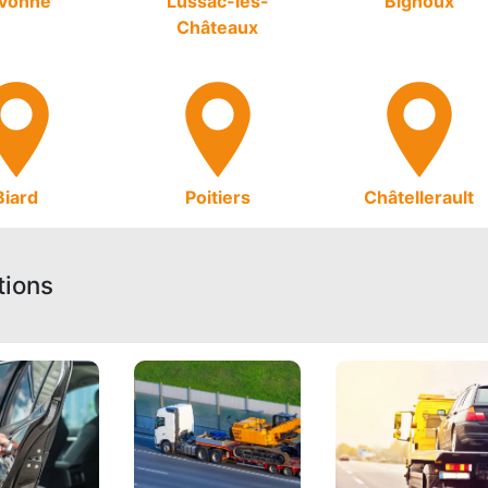
ivonne
Lussac-les-
Bignoux
Châteaux
Biard
Poitiers
Châtellerault
tions