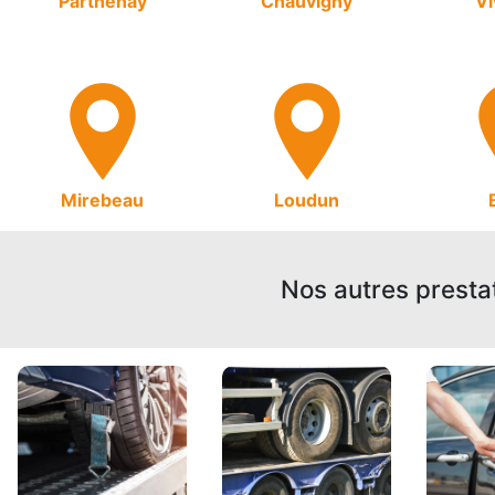
Parthenay
Chauvigny
V
Mirebeau
Loudun
Nos autres presta