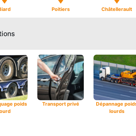
Biard
Poitiers
Châtellerault
tions
uage poids
Transport privé
Dépannage poid
lourd
lourds