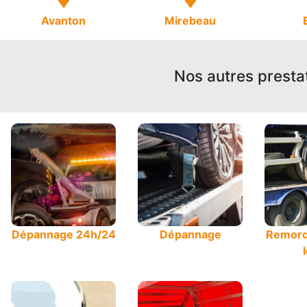
Avanton
Mirebeau
Nos autres presta
Dépannage 24h/24
Dépannage
Remorq