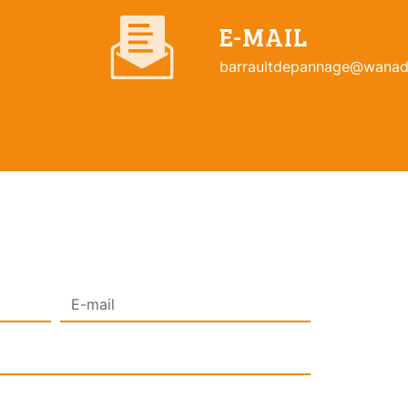
E-MAIL
barraultdepannage@wanad