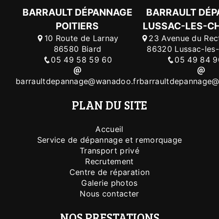
BARRAULT DÉPANNAGE
BARRAULT DÉ
POITIERS
LUSSAC-LES-C
10 Route de Larnay
23 Avenue du Rec
86580 Biard
86320 Lussac-les
05 49 58 59 60
05 49 84 9
barraultdepannage@wanadoo.fr
barraultdepannage@
PLAN DU SITE
Accueil
Service de dépannage et remorquage
Transport privé
Recrutement
Centre de réparation
Galerie photos
Nous contacter
NOS PRESTATIONS