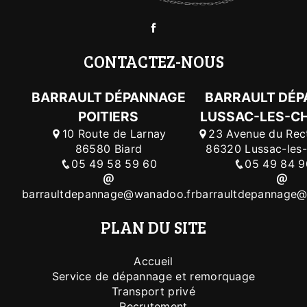
CONTACTEZ-NOUS
BARRAULT DÉPANNAGE
BARRAULT DÉ
POITIERS
LUSSAC-LES-C
10 Route de Larnay
23 Avenue du Rec
86580 Biard
86320 Lussac-les
05 49 58 59 60
05 49 84 9
barraultdepannage@wanadoo.fr
barraultdepannage@
PLAN DU SITE
Accueil
Service de dépannage et remorquage
Transport privé
Recrutement