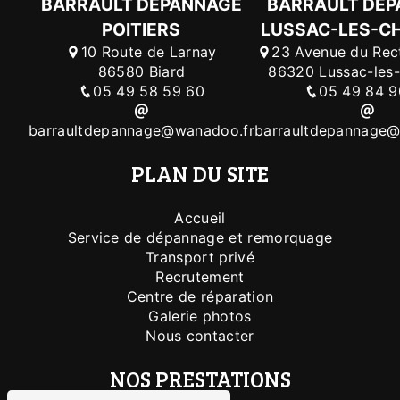
BARRAULT DÉPANNAGE
BARRAULT DÉ
POITIERS
LUSSAC-LES-C
10 Route de Larnay
23 Avenue du Rec
86580 Biard
86320 Lussac-les
05 49 58 59 60
05 49 84 9
barraultdepannage@wanadoo.fr
barraultdepannage@
PLAN DU SITE
Accueil
Service de dépannage et remorquage
Transport privé
Recrutement
Centre de réparation
Galerie photos
Nous contacter
NOS PRESTATIONS