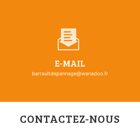
E-MAIL
barraultdepannage@wanadoo.fr
CONTACTEZ-NOUS